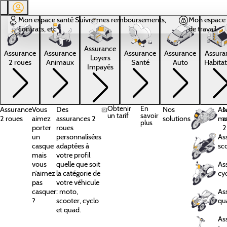
Aller au contenu principal
Mon espace santé
Suivre mes remboursements,
Mon espace 
contrats, etc
de travail
Assurance
Assura
Assurance
Assurance
Assurance
Assurance
Loyers
Habitat
2 roues
Animaux
Santé
Auto
Impayés
Obtenir
En
Assurance
Vous
Des
Nos
As
N
un tarif
savoir
2 roues
aimez
assurances 2
solutions
mo
a
plus
porter
roues
2
un
personnalisées
As
casque
adaptées à
sc
mais
votre profil
vous
quelle que soit
As
n’aimez
la catégorie de
cy
pas
votre véhicule
casquer
: moto,
As
?
scooter, cyclo
qu
et quad.
As