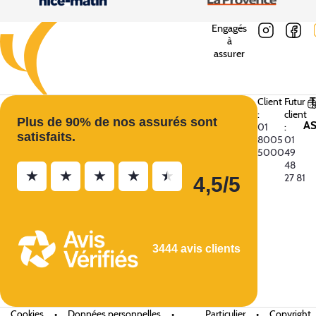
Engagés
à
assurer
Client
Futur
:
client
Plus de 90% de nos assurés sont
A
01
:
satisfaits.
8005
01
5000
49
48
★
★
★
★
★
27 81
4,5/5
3444 avis clients
Cookies
•
Données personnelles
•
Particulier
•
Copyright