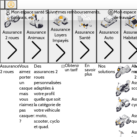
Aller au contenu principal
Mon espace santé
Suivre mes remboursements,
Mon espace 
contrats, etc
de travail
Assurance
Assura
Assurance
Assurance
Assurance
Assurance
Loyers
Habitat
2 roues
Animaux
Santé
Auto
Impayés
Obtenir
En
Assurance
Vous
Des
Nos
As
N
un tarif
savoir
2 roues
aimez
assurances 2
solutions
mo
a
plus
porter
roues
2
un
personnalisées
As
casque
adaptées à
sc
mais
votre profil
vous
quelle que soit
As
n’aimez
la catégorie de
cy
pas
votre véhicule
casquer
: moto,
As
?
scooter, cyclo
qu
et quad.
As