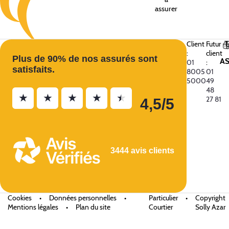
assurer
Client
Futur
:
client
Plus de 90% de nos assurés sont
A
01
:
satisfaits.
8005
01
5000
49
48
★
★
★
★
★
27 81
4,5/5
3444 avis clients
Cookies
•
Données personnelles
•
Particulier
•
Copyright
Mentions légales
•
Plan du site
Courtier
Solly Azar