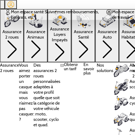
Aller au contenu principal
Mon espace santé
Suivre mes remboursements,
Mon espace 
contrats, etc
de travail
Assurance
Assura
Assurance
Assurance
Assurance
Assurance
Loyers
Habitat
2 roues
Animaux
Santé
Auto
Impayés
Obtenir
En
Assurance
Vous
Des
Nos
As
N
un tarif
savoir
2 roues
aimez
assurances 2
solutions
mo
a
plus
porter
roues
2
un
personnalisées
As
casque
adaptées à
sc
mais
votre profil
vous
quelle que soit
As
n’aimez
la catégorie de
cy
pas
votre véhicule
casquer
: moto,
As
?
scooter, cyclo
qu
et quad.
As