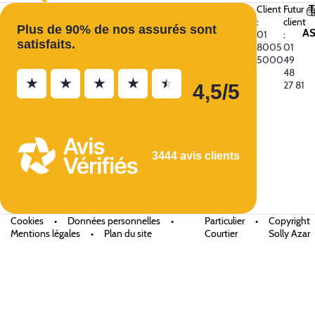
Client
Futur
:
client
Plus de 90% de nos assurés sont
A
01
:
satisfaits.
8005
01
5000
49
48
★
★
★
★
★
27 81
4,5/5
3444 avis clients
Cookies
•
Données personnelles
•
Particulier
•
Copyright
Mentions légales
•
Plan du site
Courtier
Solly Azar