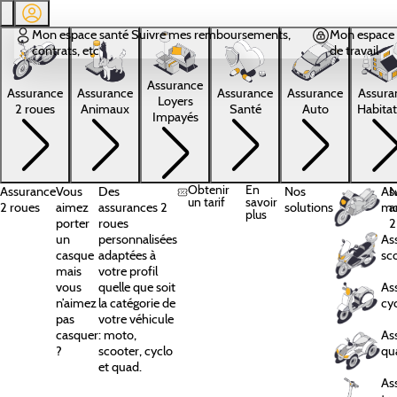
Aller au contenu principal
Mon espace santé
Suivre mes remboursements,
Mon espace 
contrats, etc
de travail
Assurance
Assura
Assurance
Assurance
Assurance
Assurance
Loyers
Habitat
2 roues
Animaux
Santé
Auto
Impayés
Obtenir
En
Assurance
Vous
Des
Nos
As
N
un tarif
savoir
2 roues
aimez
assurances 2
solutions
mo
a
plus
porter
roues
2
un
personnalisées
As
casque
adaptées à
sc
mais
votre profil
vous
quelle que soit
As
n’aimez
la catégorie de
cy
pas
votre véhicule
casquer
: moto,
As
?
scooter, cyclo
qu
et quad.
As