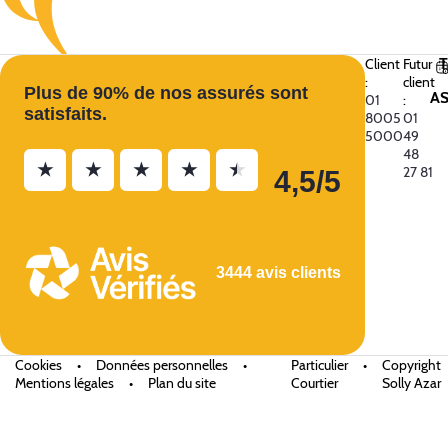
Client
Futur
:
client
Plus de 90% de nos assurés sont
A
01
:
satisfaits.
8005
01
5000
49
48
★
★
★
★
★
27 81
4,5/5
3444 avis clients
Cookies
•
Données personnelles
•
Particulier
•
Copyright
Mentions légales
•
Plan du site
Courtier
Solly Azar