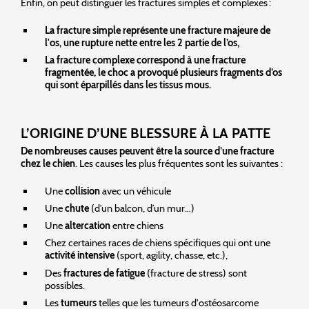
Enfin, on peut distinguer les fractures simples et complexes :
La fracture simple représente une fracture majeure de
l'os, une rupture nette entre les 2 partie de l’os,
La fracture complexe correspond à une fracture
fragmentée, le choc a provoqué plusieurs fragments d’os
qui sont éparpillés dans les tissus mous.
L’ORIGINE D’UNE BLESSURE À LA PATTE
De nombreuses causes peuvent être la source d’une fracture
chez le chien
. Les causes les plus fréquentes sont les suivantes :
Une
collision
avec un véhicule
Une
chute
(d’un balcon, d’un mur…)
Une
altercation
entre chiens
Chez certaines races de chiens spécifiques qui ont une
activité intensive
(sport, agility, chasse, etc.),
Des
fractures de fatigue
(fracture de stress) sont
possibles.
Les
tumeurs
telles que les tumeurs d'ostéosarcome