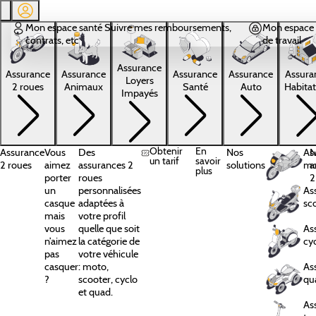
Aller au contenu principal
Mon espace santé
Suivre mes remboursements,
Mon espace 
contrats, etc
de travail
Assurance
Assura
Assurance
Assurance
Assurance
Assurance
Loyers
Habitat
2 roues
Animaux
Santé
Auto
Impayés
Obtenir
En
Assurance
Vous
Des
Nos
As
N
un tarif
savoir
2 roues
aimez
assurances 2
solutions
mo
a
plus
porter
roues
2
un
personnalisées
As
casque
adaptées à
sc
mais
votre profil
vous
quelle que soit
As
n’aimez
la catégorie de
cy
pas
votre véhicule
casquer
: moto,
As
?
scooter, cyclo
qu
et quad.
As