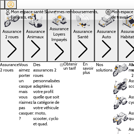
Aller au contenu principal
Mon espace santé
Suivre mes remboursements,
Mon espace 
contrats, etc
de travail
Assurance
Assura
Assurance
Assurance
Assurance
Assurance
Loyers
Habitat
2 roues
Animaux
Santé
Auto
Impayés
Obtenir
En
Assurance
Vous
Des
Nos
As
N
un tarif
savoir
2 roues
aimez
assurances 2
solutions
mo
a
plus
porter
roues
2
un
personnalisées
As
casque
adaptées à
sc
mais
votre profil
vous
quelle que soit
As
n’aimez
la catégorie de
cy
pas
votre véhicule
casquer
: moto,
As
?
scooter, cyclo
qu
et quad.
As