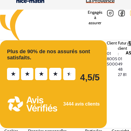
Engagés
à
assurer
Client
Futur
:
client
Plus de 90% de nos assurés sont
A
01
:
satisfaits.
8005
01
5000
49
48
★
★
★
★
★
27 81
4,5/5
3444 avis clients
Cookies
•
Données personnelles
•
Particulier
•
Copyright