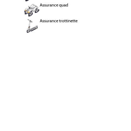
Assurance quad
Assurance chaton
Chauffeur VTC
2 mois offerts
Assurance trottinette