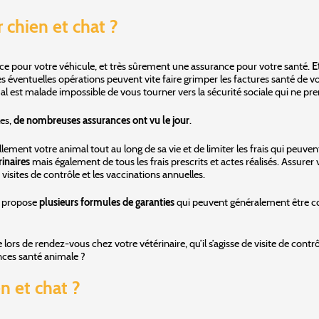
 chien et chat ?
 pour votre véhicule, et très sûrement une assurance pour votre santé.
E
 que les éventuelles opérations peuvent vite faire grimper les factures sant
mal est malade impossible de vous tourner vers la sécurité sociale qui ne pr
les,
de nombreuses assurances ont vu le jour
.
ment votre animal tout au long de sa vie et de limiter les frais qui peuvent
inaires
mais également de tous les frais prescrits et actes réalisés. Assure
isites de contrôle et les vaccinations annuelles.
l propose
plusieurs formules de garanties
qui peuvent généralement être co
 lors de rendez-vous chez votre vétérinaire, qu’il s’agisse de visite de contr
nces santé animale ?
n et chat ?