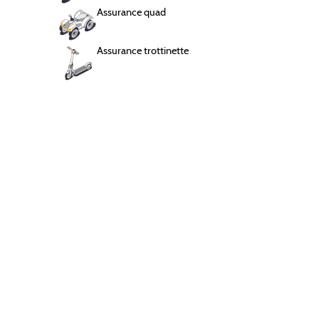
Assurance quad
Assurance chaton
Chauffeur VTC
2 mois offerts
Assurance trottinette