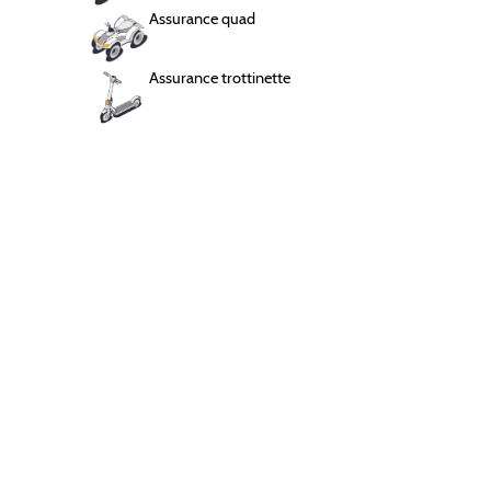
Assurance quad
Assurance chaton
Chauffeur VTC
2 mois offerts
Assurance trottinette