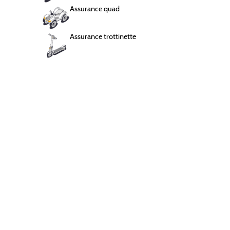
Assurance quad
Assurance chaton
Chauffeur VTC
2 mois offerts
Assurance trottinette