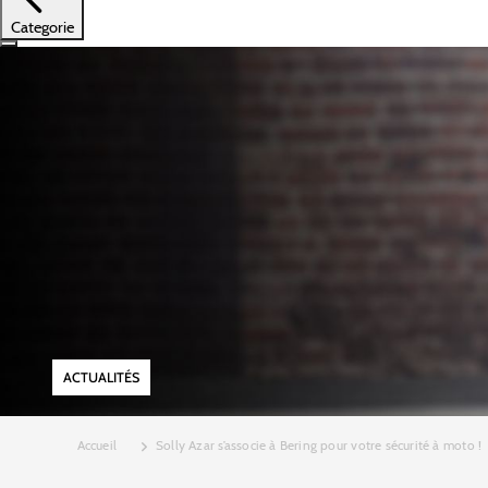
Categorie
ACTUALITÉS
Accueil
Solly Azar s’associe à Bering pour votre sécurité à moto !