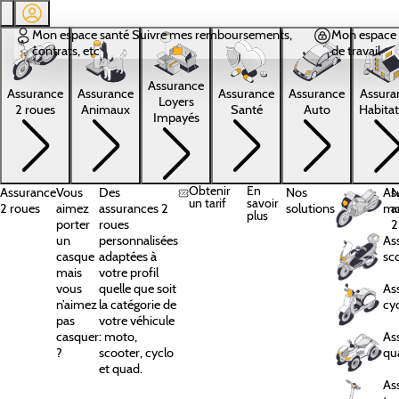
Aller au contenu principal
Mon espace santé
Suivre mes remboursements,
Mon espace 
contrats, etc
de travail
Assurance
Assura
Assurance
Assurance
Assurance
Assurance
Loyers
Habitat
2 roues
Animaux
Santé
Auto
Impayés
Obtenir
En
Assurance
Vous
Des
Nos
As
N
un tarif
savoir
2 roues
aimez
assurances 2
solutions
mo
a
plus
porter
roues
2
un
personnalisées
As
casque
adaptées à
sc
mais
votre profil
vous
quelle que soit
As
n’aimez
la catégorie de
cy
pas
votre véhicule
casquer
: moto,
As
?
scooter, cyclo
qu
et quad.
As