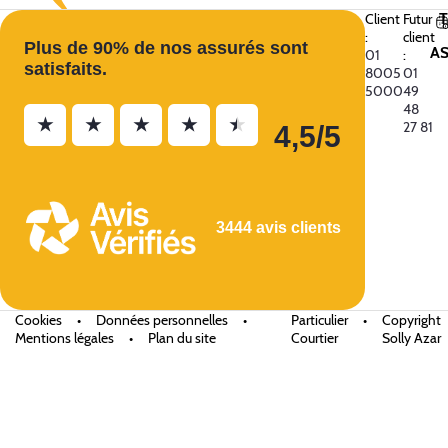
Client
Futur
:
client
Plus de 90% de nos assurés sont
A
01
:
satisfaits.
8005
01
5000
49
48
★
★
★
★
★
27 81
4,5/5
3444 avis clients
Cookies
•
Données personnelles
•
Particulier
•
Copyright
Mentions légales
•
Plan du site
Courtier
Solly Azar