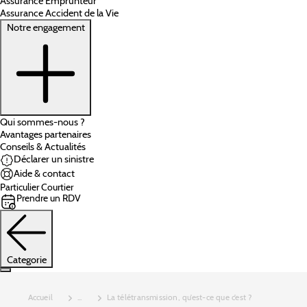
Assurance Emprunteur
Assurance Accident de la Vie
Notre engagement
Qui sommes-nous ?
Avantages partenaires
Conseils & Actualités
Déclarer un sinistre
Aide & contact
Particulier
Courtier
Prendre un RDV
Categorie
Accueil
...
La télétransmission, qu’est-ce que c’est ?