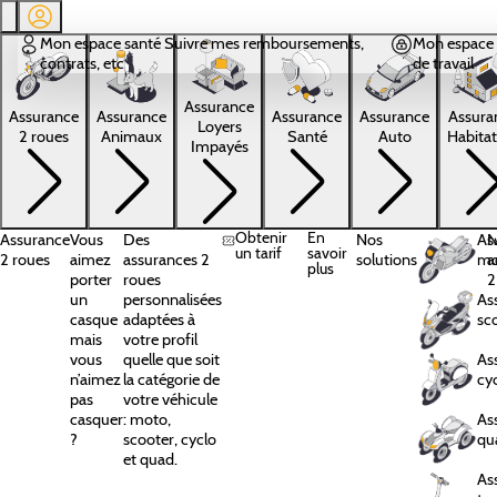
Aller au contenu principal
Mon espace santé
Suivre mes remboursements,
Mon espace 
contrats, etc
de travail
Assurance
Assura
Assurance
Assurance
Assurance
Assurance
Loyers
Habitat
2 roues
Animaux
Santé
Auto
Impayés
Obtenir
En
Assurance
Vous
Des
Nos
As
N
un tarif
savoir
2 roues
aimez
assurances 2
solutions
mo
a
plus
porter
roues
2
un
personnalisées
As
casque
adaptées à
sc
mais
votre profil
vous
quelle que soit
As
n’aimez
la catégorie de
cy
pas
votre véhicule
casquer
: moto,
As
?
scooter, cyclo
qu
et quad.
As