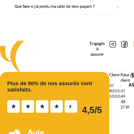
Que faire si j’ai perdu ma carte de tiers payant ?
Engagés
à
assurer
Client
Futur
:
client
Plus de 90% de nos assurés sont
A
01
:
satisfaits.
8005
01
5000
49
48
★
★
★
★
★
27 81
4,5/5