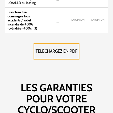
LOA/LLD ou leasing
Franchise fixe
dommages tous
EN OPTION
EN OPTION
accidents / vol et
incendie de 400€
(cylindrée >400cm3)
TÉLÉCHARGEZ EN PDF
LES GARANTIES
POUR VOTRE
CYCLO/SCOOTER