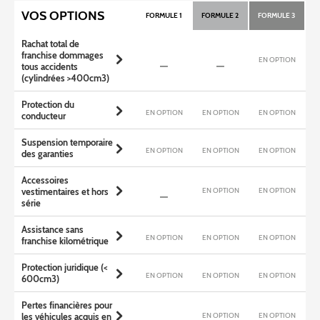
VOS OPTIONS
FORMULE 1
FORMULE 2
FORMULE 3
Rachat total de
franchise dommages
EN OPTION
tous accidents
(cylindrées >400cm3)
Protection du
EN OPTION
EN OPTION
EN OPTION
conducteur
Suspension temporaire
EN OPTION
EN OPTION
EN OPTION
des garanties
Accessoires
EN OPTION
EN OPTION
vestimentaires et hors
série
Assistance sans
EN OPTION
EN OPTION
EN OPTION
franchise kilométrique
Protection juridique (<
EN OPTION
EN OPTION
EN OPTION
600cm3)
Pertes financières pour
EN OPTION
EN OPTION
les véhicules acquis en