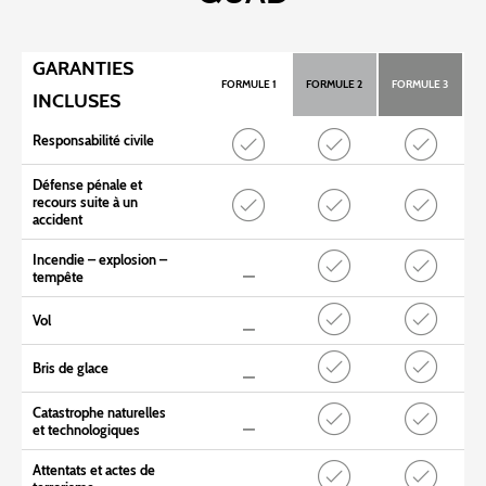
GARANTIES
FORMULE 1
FORMULE 2
FORMULE 3
INCLUSES
Responsabilité civile
Défense pénale et
recours suite à un
accident
Incendie – explosion –
tempête
Vol
Bris de glace
Catastrophe naturelles
et technologiques
Attentats et actes de