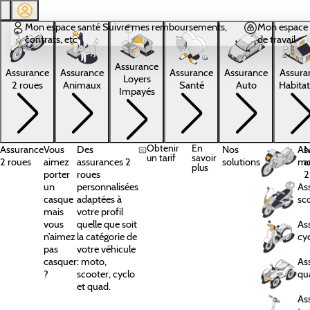
Aller au contenu principal
Mon espace santé
Suivre mes remboursements,
Mon espace 
contrats, etc
de travail
Assurance
Assura
Assurance
Assurance
Assurance
Assurance
Loyers
Habitat
2 roues
Animaux
Santé
Auto
Impayés
Obtenir
En
Assurance
Vous
Des
Nos
As
N
un tarif
savoir
2 roues
aimez
assurances 2
solutions
mo
a
plus
porter
roues
2
un
personnalisées
As
casque
adaptées à
sc
mais
votre profil
vous
quelle que soit
As
n’aimez
la catégorie de
cy
pas
votre véhicule
casquer
: moto,
As
?
scooter, cyclo
qu
et quad.
As