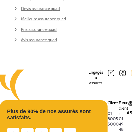
Devis assurance quad
Meilleure assurance quad
Prix assurance quad
Avis assurance quad
Engagés
à
assurer
Client
Futur
:
client
Plus de 90% de nos assurés sont
A
01
:
satisfaits.
8005
01
5000
49
48