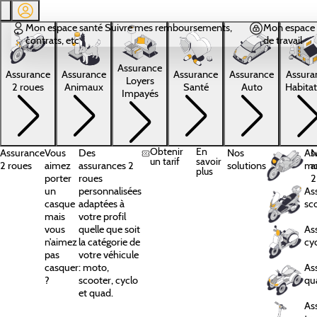
Aller au contenu principal
Mon espace santé
Suivre mes remboursements,
Mon espace 
contrats, etc
de travail
Assurance
Assura
Assurance
Assurance
Assurance
Assurance
Loyers
Habitat
2 roues
Animaux
Santé
Auto
Impayés
Obtenir
En
Assurance
Vous
Des
Nos
As
N
un tarif
savoir
2 roues
aimez
assurances 2
solutions
mo
a
plus
porter
roues
2
un
personnalisées
As
casque
adaptées à
sc
mais
votre profil
vous
quelle que soit
As
n’aimez
la catégorie de
cy
pas
votre véhicule
casquer
: moto,
As
?
scooter, cyclo
qu
et quad.
As