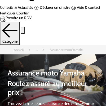
Conseils & Actualités
Déclarer un sinistre
Aide & contact
Particulier
Courtier
Prendre un RDV
Categorie
Accueil
...
Assurance moto Yamaha
Assurance moto Yamaha
Roulez assuré au meilleur
prix !
Trouvez la meilleure assurance deux-roues pour