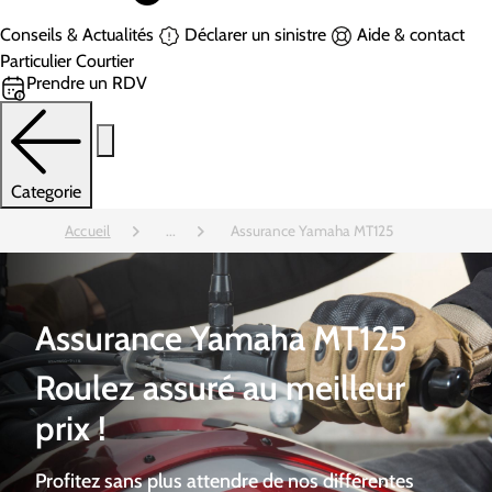
Conseils & Actualités
Déclarer un sinistre
Aide & contact
Particulier
Courtier
Prendre un RDV
Categorie
Accueil
...
Assurance Yamaha MT125
Assurance Yamaha MT125
Roulez assuré au meilleur
prix !
Profitez sans plus attendre de nos différentes