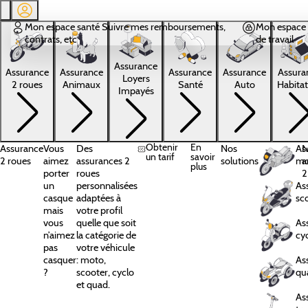
Aller au contenu principal
Mon espace santé
Suivre mes remboursements,
Mon espace 
contrats, etc
de travail
Assurance
Assura
Assurance
Assurance
Assurance
Assurance
Loyers
Habitat
2 roues
Animaux
Santé
Auto
Impayés
Obtenir
En
Assurance
Vous
Des
Nos
As
N
un tarif
savoir
2 roues
aimez
assurances 2
solutions
mo
a
plus
porter
roues
2
un
personnalisées
As
casque
adaptées à
sc
mais
votre profil
vous
quelle que soit
As
n’aimez
la catégorie de
cy
pas
votre véhicule
casquer
: moto,
As
?
scooter, cyclo
qu
et quad.
As