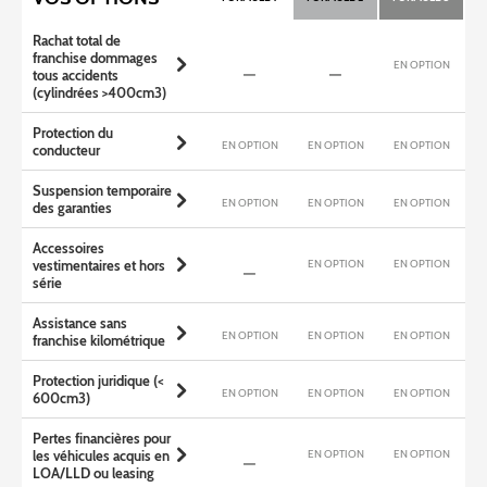
Rachat total de
franchise dommages
EN OPTION
tous accidents
(cylindrées >400cm3)
Protection du
EN OPTION
EN OPTION
EN OPTION
conducteur
Suspension temporaire
EN OPTION
EN OPTION
EN OPTION
des garanties
Accessoires
EN OPTION
EN OPTION
vestimentaires et hors
série
Assistance sans
EN OPTION
EN OPTION
EN OPTION
franchise kilométrique
Protection juridique (<
EN OPTION
EN OPTION
EN OPTION
600cm3)
Pertes financières pour
EN OPTION
EN OPTION
les véhicules acquis en
LOA/LLD ou leasing