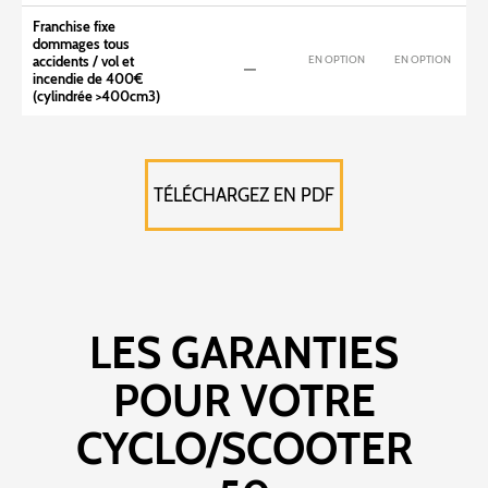
Franchise fixe
dommages tous
EN OPTION
EN OPTION
accidents / vol et
incendie de 400€
(cylindrée >400cm3)
TÉLÉCHARGEZ EN PDF
LES GARANTIES
POUR VOTRE
CYCLO/SCOOTER