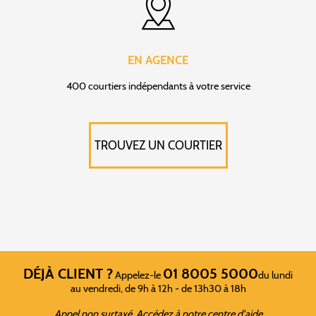
EN AGENCE
400 courtiers indépendants à votre service
TROUVEZ UN COURTIER
DÉJÀ CLIENT ?
01 8005 5000
Appelez-le
du lundi
au vendredi, de 9h à 12h - de 13h30 à 18h
Appel non surtaxé
Accédez à notre centre d'aide