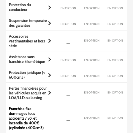
Protection du
EN OPTION
EN OPTION
EN OPTION
conducteur
Suspension temporaire
EN OPTION
EN OPTION
EN OPTION
des garanties
Accessoires
EN OPTION
EN OPTION
vestimentaires et hors
série
Assistance sans
EN OPTION
EN OPTION
EN OPTION
franchise kilométrique
Protection juridique (<
EN OPTION
EN OPTION
EN OPTION
600cm3)
Pertes financières pour
EN OPTION
EN OPTION
les véhicules acquis en
LOA/LLD ou leasing
Franchise fixe
dommages tous
EN OPTION
EN OPTION
accidents / vol et
incendie de 400€
(cylindrée >400cm3)