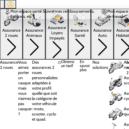
Aller au contenu principal
Mon espace santé
Suivre mes remboursements,
Mon espace 
contrats, etc
de travail
Assurance
Assura
Assurance
Assurance
Assurance
Assurance
Loyers
Habitat
2 roues
Animaux
Santé
Auto
Impayés
Obtenir
En
Assurance
Vous
Des
Nos
As
N
un tarif
savoir
2 roues
aimez
assurances 2
solutions
mo
a
plus
porter
roues
2
un
personnalisées
As
casque
adaptées à
sc
mais
votre profil
vous
quelle que soit
As
n’aimez
la catégorie de
cy
pas
votre véhicule
casquer
: moto,
As
?
scooter, cyclo
qu
et quad.
As