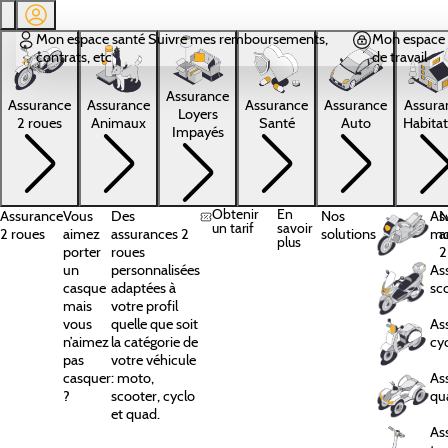
Aller au contenu principal
Mon espace santé
Suivre mes remboursements,
Mon espace 
contrats, etc
de travail
Assurance
Assura
Assurance
Assurance
Assurance
Assurance
Loyers
Habitat
2 roues
Animaux
Santé
Auto
Impayés
Obtenir
En
Assurance
Vous
Des
Nos
As
N
un tarif
savoir
2 roues
aimez
assurances 2
solutions
mo
a
plus
porter
roues
2
un
personnalisées
As
casque
adaptées à
sc
mais
votre profil
vous
quelle que soit
As
n’aimez
la catégorie de
cy
pas
votre véhicule
casquer
: moto,
As
?
scooter, cyclo
qu
et quad.
As