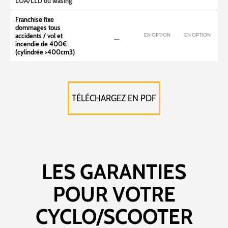
LOA/LLD ou leasing
Franchise fixe
dommages tous
EN OPTION
EN OPTION
accidents / vol et
incendie de 400€
(cylindrée >400cm3)
TÉLÉCHARGEZ EN PDF
LES GARANTIES
POUR VOTRE
CYCLO/SCOOTER