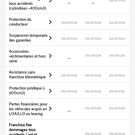
EN OPTION
tous accidents
(cylindrées >400cm3)
Protection du
EN OPTION
EN OPTION
EN OPTION
conducteur
Suspension temporaire
EN OPTION
EN OPTION
EN OPTION
des garanties
Accessoires
EN OPTION
EN OPTION
vestimentaires et hors
série
Assistance sans
EN OPTION
EN OPTION
EN OPTION
franchise kilométrique
Protection juridique (<
EN OPTION
EN OPTION
EN OPTION
600cm3)
Pertes financières pour
EN OPTION
EN OPTION
les véhicules acquis en
LOA/LLD ou leasing
Franchise fixe
dommages tous
EN OPTION
EN OPTION
accidents / vol et