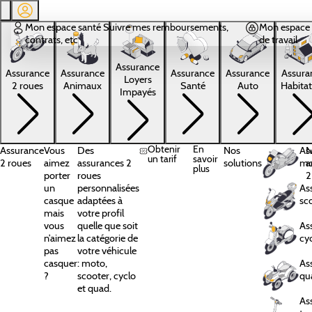
Aller au contenu principal
Mon espace santé
Suivre mes remboursements,
Mon espace 
contrats, etc
de travail
Assurance
Assura
Assurance
Assurance
Assurance
Assurance
Loyers
Habitat
2 roues
Animaux
Santé
Auto
Impayés
Obtenir
En
Assurance
Vous
Des
Nos
As
N
un tarif
savoir
2 roues
aimez
assurances 2
solutions
mo
a
plus
porter
roues
2
un
personnalisées
As
casque
adaptées à
sc
mais
votre profil
vous
quelle que soit
As
n’aimez
la catégorie de
cy
pas
votre véhicule
casquer
: moto,
As
?
scooter, cyclo
qu
et quad.
As