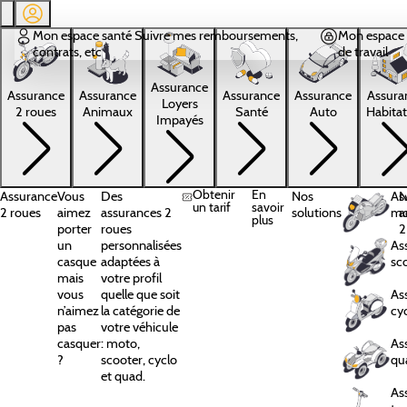
Aller au contenu principal
Mon espace santé
Suivre mes remboursements,
Mon espace 
contrats, etc
de travail
Assurance
Assura
Assurance
Assurance
Assurance
Assurance
Loyers
Habitat
2 roues
Animaux
Santé
Auto
Impayés
Obtenir
En
Assurance
Vous
Des
Nos
As
N
un tarif
savoir
2 roues
aimez
assurances 2
solutions
mo
a
plus
porter
roues
2
un
personnalisées
As
casque
adaptées à
sc
mais
votre profil
vous
quelle que soit
As
n’aimez
la catégorie de
cy
pas
votre véhicule
casquer
: moto,
As
?
scooter, cyclo
qu
et quad.
As