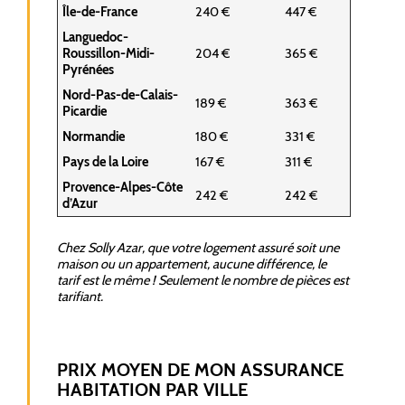
Île-de-France
240 €
447 €
Languedoc-
Roussillon-Midi-
204 €
365 €
Pyrénées
Nord-Pas-de-Calais-
189 €
363 €
Picardie
Normandie
180 €
331 €
Pays de la Loire
167 €
311 €
Provence-Alpes-Côte
242 €
242 €
d’Azur
Chez Solly Azar, que votre logement assuré soit une
maison ou un appartement, aucune différence, le
tarif est le même ! Seulement le nombre de pièces est
tarifiant.
PRIX MOYEN DE MON ASSURANCE
HABITATION PAR VILLE