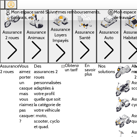
Aller au contenu principal
Mon espace santé
Suivre mes remboursements,
Mon espace 
contrats, etc
de travail
Assurance
Assura
Assurance
Assurance
Assurance
Assurance
Loyers
Habitat
2 roues
Animaux
Santé
Auto
Impayés
Obtenir
En
Assurance
Vous
Des
Nos
As
N
un tarif
savoir
2 roues
aimez
assurances 2
solutions
mo
a
plus
porter
roues
2
un
personnalisées
As
casque
adaptées à
sc
mais
votre profil
vous
quelle que soit
As
n’aimez
la catégorie de
cy
pas
votre véhicule
casquer
: moto,
As
?
scooter, cyclo
qu
et quad.
As