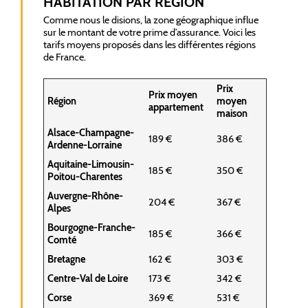
HABITATION PAR RÉGION
Comme nous le disions, la zone géographique influe
sur le montant de votre prime d’assurance. Voici les
tarifs moyens proposés dans les différentes régions
de France.
Prix
Prix moyen
Région
moyen
appartement
maison
Alsace-Champagne-
189 €
386 €
Ardenne-Lorraine
Aquitaine-Limousin-
185 €
350 €
Poitou-Charentes
Auvergne-Rhône-
204 €
367 €
Alpes
Bourgogne-Franche-
185 €
366 €
Comté
Bretagne
162 €
303 €
Centre-Val de Loire
173 €
342 €
Corse
369 €
531 €