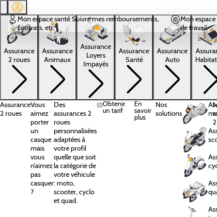
Aller au contenu principal
Mon espace santé
Suivre mes remboursements,
Mon espace 
contrats, etc
de travail
Assurance
Assura
Assurance
Assurance
Assurance
Assurance
Loyers
Habitat
2 roues
Animaux
Santé
Auto
Impayés
Obtenir
En
Assurance
Vous
Des
Nos
As
N
un tarif
savoir
2 roues
aimez
assurances 2
solutions
mo
a
plus
porter
roues
2
un
personnalisées
As
casque
adaptées à
sc
mais
votre profil
vous
quelle que soit
As
n’aimez
la catégorie de
cy
pas
votre véhicule
casquer
: moto,
As
?
scooter, cyclo
qu
et quad.
As