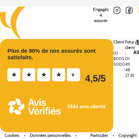
Engagés
à
assurer
Client
Futur
:
client
Plus de 90% de nos assurés sont
A
01
:
satisfaits.
8005
01
5000
49
48
★
★
★
★
★
27 81
4,5/5
3444 avis clients
Cookies
•
Données personnelles
•
Particulier
•
Copyright