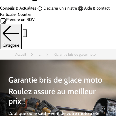
Conseils & Actualités
Déclarer un sinistre
Aide & contact
Particulier
Courtier
Prendre un RDV
Categorie
Accueil
...
Garantie bris de glace moto
Garantie bris de glace moto
Roulez assuré au meilleur
prix !
L’optique ou le saute-vent de votre moto a été