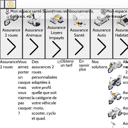
Aller au contenu principal
Mon espace santé
Suivre mes remboursements,
Mon espace 
contrats, etc
de travail
Assurance
Assura
Assurance
Assurance
Assurance
Assurance
Loyers
Habitat
2 roues
Animaux
Santé
Auto
Impayés
Obtenir
En
Assurance
Vous
Des
Nos
As
N
un tarif
savoir
2 roues
aimez
assurances 2
solutions
mo
a
plus
porter
roues
2
un
personnalisées
As
casque
adaptées à
sc
mais
votre profil
vous
quelle que soit
As
n’aimez
la catégorie de
cy
pas
votre véhicule
casquer
: moto,
As
?
scooter, cyclo
qu
et quad.
As