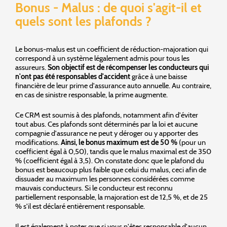
Bonus - Malus : de quoi s'agit-il et
quels sont les plafonds ?
Le bonus-malus est un coefficient de réduction-majoration qui
correspond à un système légalement admis pour tous les
assureurs.
Son objectif est de récompenser les conducteurs qui
n'ont pas été responsables d'accident
grâce à une baisse
financière de leur prime d'assurance auto annuelle. Au contraire,
en cas de sinistre responsable, la prime augmente.
Ce CRM est soumis à des plafonds, notamment afin d'éviter
tout abus. Ces plafonds sont déterminés par la loi et aucune
compagnie d'assurance ne peut y déroger ou y apporter des
modifications.
Ainsi, le bonus maximum est de 50 %
(pour un
coefficient égal à 0,50), tandis que le malus maximal est de 350
% (coefficient égal à 3,5). On constate donc que le plafond du
bonus est beaucoup plus faible que celui du malus, ceci afin de
dissuader au maximum les personnes considérées comme
mauvais conducteurs. Si le conducteur est reconnu
partiellement responsable, la majoration est de 12,5 %, et de 25
% s'il est déclaré entièrement responsable.
Il est également à noter que si vous n'êtes responsable d'aucun