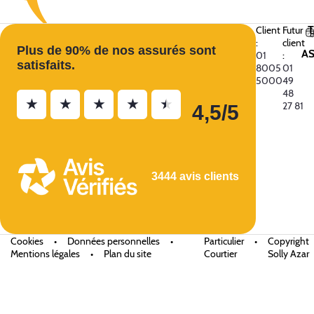
Client
Futur
:
client
Plus de 90% de nos assurés sont
A
01
:
satisfaits.
8005
01
5000
49
48
★
★
★
★
★
27 81
4,5/5
3444 avis clients
Cookies
•
Données personnelles
•
Particulier
•
Copyright
Mentions légales
•
Plan du site
Courtier
Solly Azar