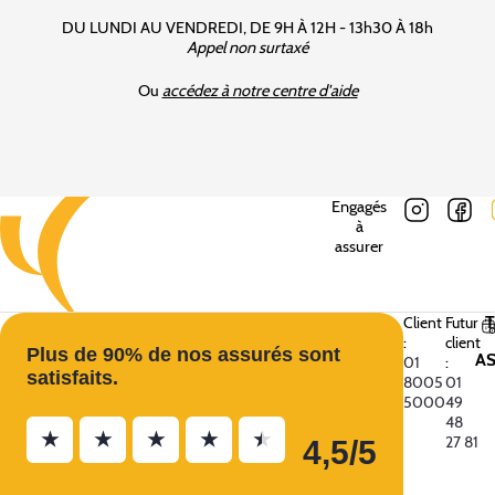
DU LUNDI AU VENDREDI, DE 9H À 12H - 13h30 À 18h
Appel non surtaxé
Ou
accédez à notre centre d'aide
Engagés
à
assurer
Client
Futur
:
client
Plus de 90% de nos assurés sont
A
01
:
satisfaits.
8005
01
5000
49
48
★
★
★
★
★
27 81
4,5/5