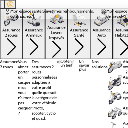
Aller au contenu principal
Mon espace santé
Suivre mes remboursements,
Mon espace 
contrats, etc
de travail
Assurance
Assura
Assurance
Assurance
Assurance
Assurance
Loyers
Habitat
2 roues
Animaux
Santé
Auto
Impayés
Obtenir
En
Assurance
Vous
Des
Nos
As
N
un tarif
savoir
2 roues
aimez
assurances 2
solutions
mo
a
plus
porter
roues
2
un
personnalisées
As
casque
adaptées à
sc
mais
votre profil
vous
quelle que soit
As
n’aimez
la catégorie de
cy
pas
votre véhicule
casquer
: moto,
As
?
scooter, cyclo
qu
et quad.
As