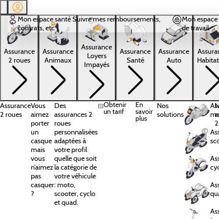
Aller au contenu principal
Mon espace santé
Suivre mes remboursements,
Mon espace 
contrats, etc
de travail
Assurance
Assura
Assurance
Assurance
Assurance
Assurance
Loyers
Habitat
2 roues
Animaux
Santé
Auto
Impayés
Obtenir
En
Assurance
Vous
Des
Nos
As
N
un tarif
savoir
2 roues
aimez
assurances 2
solutions
mo
a
plus
porter
roues
2
un
personnalisées
As
casque
adaptées à
sc
mais
votre profil
vous
quelle que soit
As
n’aimez
la catégorie de
cy
pas
votre véhicule
casquer
: moto,
As
?
scooter, cyclo
qu
et quad.
As