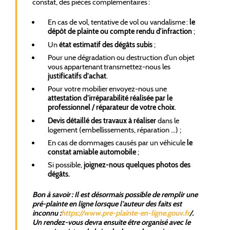
constat, des pièces complémentaires :
En cas de vol, tentative de vol ou vandalisme :
le
dépôt de plainte ou compte rendu d'infraction
;
Un
état estimatif des dégâts subis
;
Pour une dégradation ou destruction d’un objet
vous appartenant transmettez-nous les
justificatifs d’achat
.
Pour votre mobilier envoyez-nous une
attestation d’irréparabilité réalisée par le
professionnel / réparateur de votre choix
.
Devis détaillé des travaux à réaliser
dans le
logement (embellissements, réparation …) ;
En cas de dommages causés par un véhicule
le
constat amiable automobile
;
Si possible,
joignez-nous quelques photos des
dégâts.
Bon à savoir : Il est désormais possible de remplir une
pré-plainte en ligne lorsque l’auteur des faits est
inconnu :
https://www.pre-plainte-en-ligne.gouv.fr
/.
Un rendez-vous devra ensuite être organisé avec le