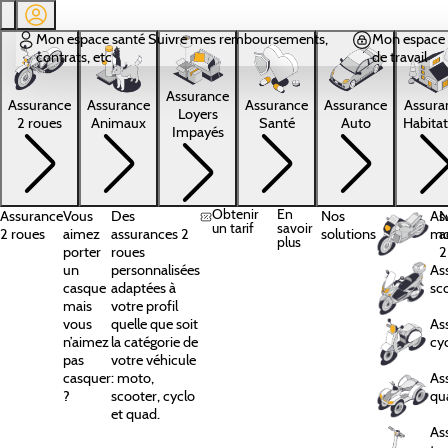
Aller au contenu principal
Mon espace santé
Suivre mes remboursements,
Mon espace 
contrats, etc
de travail
Assurance
Assura
Assurance
Assurance
Assurance
Assurance
Loyers
Habitat
2 roues
Animaux
Santé
Auto
Impayés
Obtenir
En
Assurance
Vous
Des
Nos
As
N
un tarif
savoir
2 roues
aimez
assurances 2
solutions
mo
a
plus
porter
roues
2
un
personnalisées
As
casque
adaptées à
sc
mais
votre profil
vous
quelle que soit
As
n’aimez
la catégorie de
cy
pas
votre véhicule
casquer
: moto,
As
?
scooter, cyclo
qu
et quad.
As