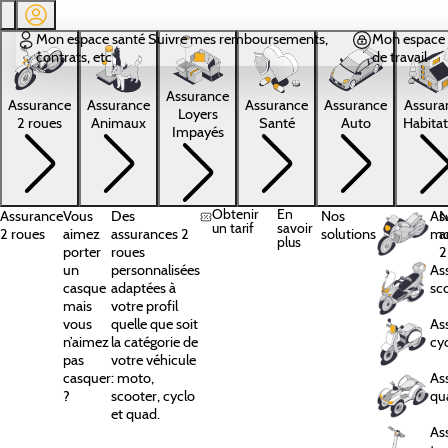
Aller au contenu principal
Mon espace santé
Suivre mes remboursements,
Mon espace 
contrats, etc
de travail
Assurance
Assura
Assurance
Assurance
Assurance
Assurance
Loyers
Habitat
2 roues
Animaux
Santé
Auto
Impayés
Obtenir
En
Assurance
Vous
Des
Nos
As
N
un tarif
savoir
2 roues
aimez
assurances 2
solutions
mo
a
plus
porter
roues
2
un
personnalisées
As
casque
adaptées à
sc
mais
votre profil
vous
quelle que soit
As
n’aimez
la catégorie de
cy
pas
votre véhicule
casquer
: moto,
As
?
scooter, cyclo
qu
et quad.
As