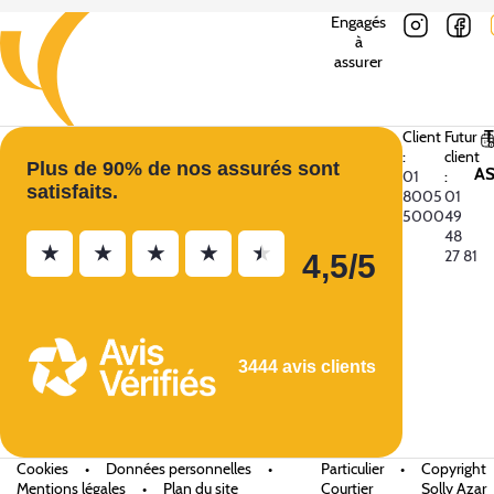
Engagés
à
assurer
Client
Futur
:
client
Plus de 90% de nos assurés sont
A
01
:
satisfaits.
8005
01
5000
49
48
★
★
★
★
★
27 81
4,5/5
3444 avis clients
Cookies
•
Données personnelles
•
Particulier
•
Copyright
Mentions légales
•
Plan du site
Courtier
Solly Azar